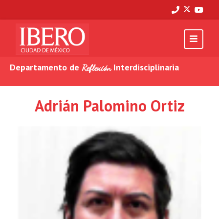
Departamento de
Interdisciplinaria
Reflexión
Adrián Palomino Ortiz