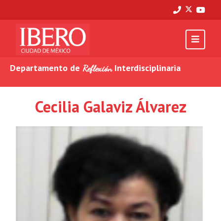
Departamento de
Interdisciplinaria
Reflexión
Cecilia Galaviz Álvarez