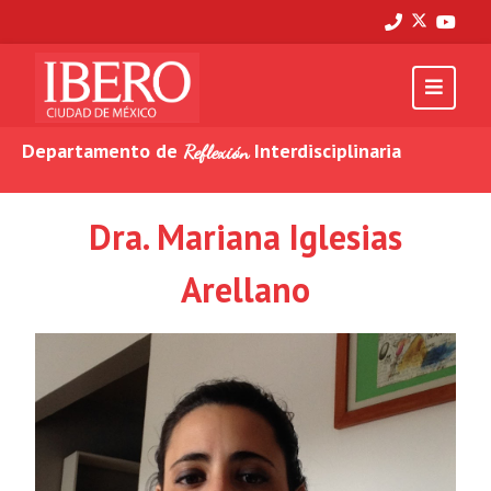
Departamento de
Interdisciplinaria
Reflexión
Dra. Mariana Iglesias
Arellano