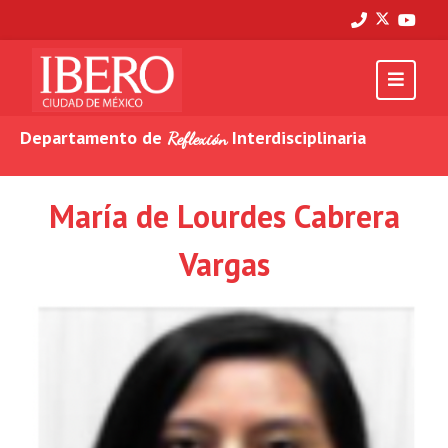
Departamento de
Interdisciplinaria
Reflexión
María de Lourdes Cabrera
Vargas