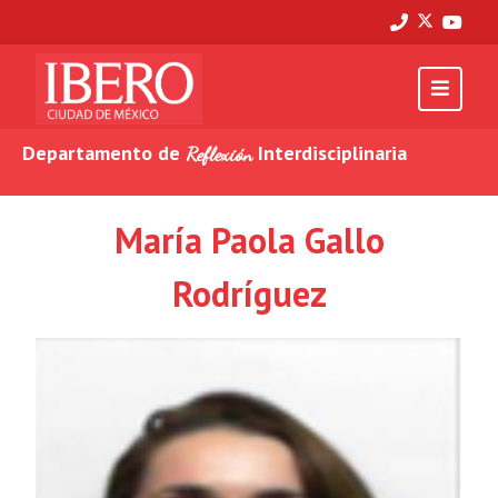
Departamento de
Interdisciplinaria
Reflexión
María Paola Gallo
Rodríguez