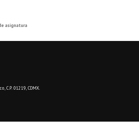
de asignatura
o, C.P. 01219, CDMX.